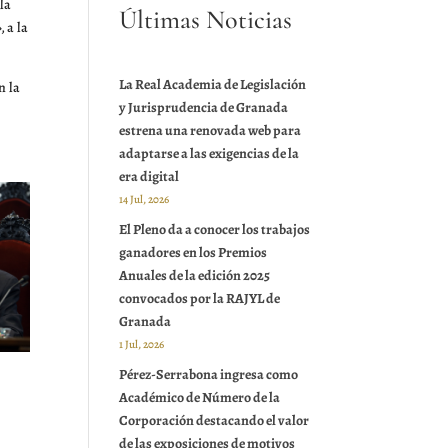
la
Últimas Noticias
»,
a la
La Real Academia de Legislación
n la
y Jurisprudencia de Granada
estrena una renovada web para
adaptarse a las exigencias de la
era digital
14 Jul, 2026
El Pleno da a conocer los trabajos
ganadores en los Premios
Anuales de la edición 2025
convocados por la RAJYL de
Granada
1 Jul, 2026
Pérez-Serrabona ingresa como
Académico de Número de la
Corporación destacando el valor
de las exposiciones de motivos