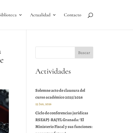
iblioteca
Actualidad
Contacto
a
de
Actividades
Solemne acto de clausura del
curso académico 2025/2026
23 Jun, 2026
Ciclo de conferencias jurídicas
RSEAPJ-RAJYL Granada: ‘El
Ministerio Fiscal y sus funciones: