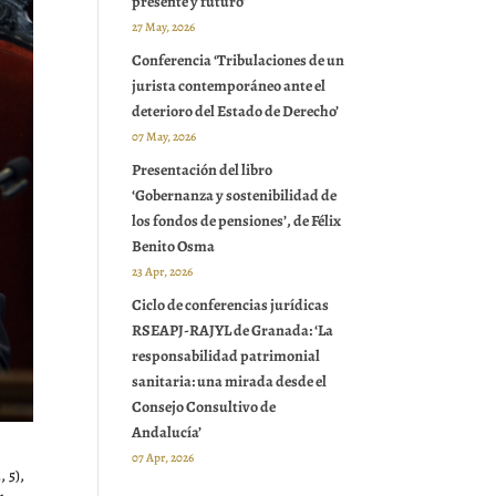
presente y futuro’
27 May, 2026
Conferencia ‘Tribulaciones de un
jurista contemporáneo ante el
deterioro del Estado de Derecho’
07 May, 2026
Presentación del libro
‘Gobernanza y sostenibilidad de
los fondos de pensiones’, de Félix
Benito Osma
23 Apr, 2026
Ciclo de conferencias jurídicas
RSEAPJ-RAJYL de Granada: ‘La
responsabilidad patrimonial
sanitaria: una mirada desde el
Consejo Consultivo de
Andalucía’
07 Apr, 2026
 5),