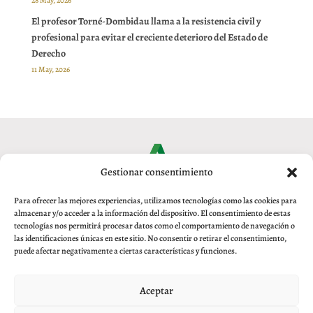
El profesor Torné-Dombidau llama a la resistencia civil y
profesional para evitar el creciente deterioro del Estado de
Derecho
11 May, 2026
Gestionar consentimiento
Para ofrecer las mejores experiencias, utilizamos tecnologías como las cookies para
almacenar y/o acceder a la información del dispositivo. El consentimiento de estas
tecnologías nos permitirá procesar datos como el comportamiento de navegación o
las identificaciones únicas en este sitio. No consentir o retirar el consentimiento,
puede afectar negativamente a ciertas características y funciones.
Aviso legal
|
Política de privacidad
|
Política de Cookies
Aceptar
© 2017 Real Academia de Jurisprudencia y
Legislación de Granada