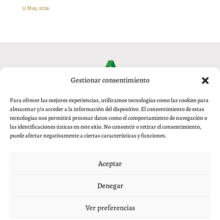
11 May, 2026
Gestionar consentimiento
Para ofrecer las mejores experiencias, utilizamos tecnologías como las cookies para
almacenar y/o acceder a la información del dispositivo. El consentimiento de estas
tecnologías nos permitirá procesar datos como el comportamiento de navegación o
las identificaciones únicas en este sitio. No consentir o retirar el consentimiento,
puede afectar negativamente a ciertas características y funciones.
Aviso legal
|
Política de privacidad
|
Política de Cookies
Aceptar
© 2017 Real Academia de Jurisprudencia y
Legislación de Granada
Denegar
Plaza Santa Ana 5-2ª 18010 Granada · Tel. 958 215 457 ·
secretaria@rajylgr.es
Ver preferencias