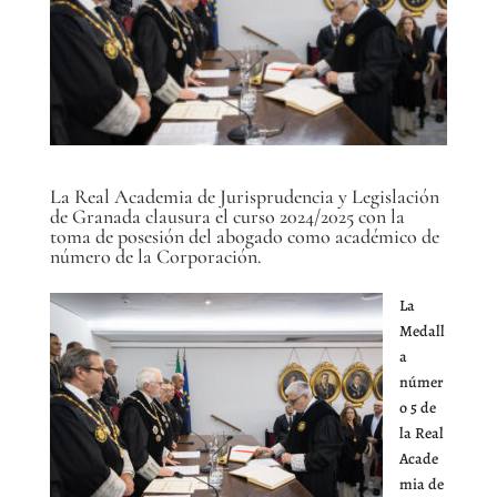
La Real Academia de Jurisprudencia y Legislación
de Granada clausura el curso 2024/2025 con la
toma de posesión del abogado como académico de
número de la Corporación.
La
Medall
a
númer
o 5 de
la Real
Acade
mia de