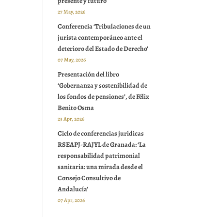
presente y futuro’
27 May, 2026
Conferencia ‘Tribulaciones de un
jurista contemporáneo ante el
deterioro del Estado de Derecho’
07 May, 2026
Presentación del libro
‘Gobernanza y sostenibilidad de
los fondos de pensiones’, de Félix
Benito Osma
23 Apr, 2026
Ciclo de conferencias jurídicas
RSEAPJ-RAJYL de Granada: ‘La
responsabilidad patrimonial
sanitaria: una mirada desde el
Consejo Consultivo de
Andalucía’
07 Apr, 2026