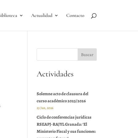
iblioteca
Actualidad
Contacto
Actividades
Solemne acto de clausura del
curso académico 2025/2026
u
23 Jun, 2026
Ciclo de conferencias jurídicas
RSEAPJ-RAJYL Granada: ‘El
Ministerio Fiscal y sus funciones: