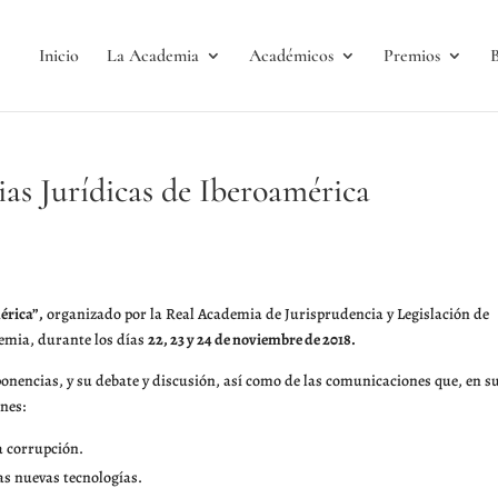
Inicio
La Academia
Académicos
Premios
B
as Jurídicas de Iberoamérica
érica”,
organizado por la Real Academia de Jurisprudencia y Legislación de
demia, durante los días
22, 23 y 24 de noviembre de 2018.
ponencias, y su debate y discusión, así como de las comunicaciones que, en s
ones:
a corrupción.
as nuevas tecnologías.