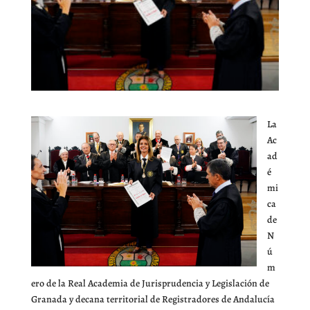
La
Ac
ad
é
mi
ca
de
N
ú
m
ero de la Real Academia de Jurisprudencia y Legislación de
Granada y decana territorial de Registradores de Andalucía