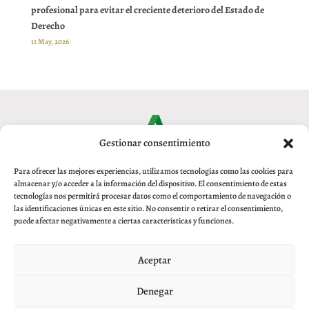
profesional para evitar el creciente deterioro del Estado de
Derecho
11 May, 2026
Gestionar consentimiento
Para ofrecer las mejores experiencias, utilizamos tecnologías como las cookies para
almacenar y/o acceder a la información del dispositivo. El consentimiento de estas
tecnologías nos permitirá procesar datos como el comportamiento de navegación o
las identificaciones únicas en este sitio. No consentir o retirar el consentimiento,
puede afectar negativamente a ciertas características y funciones.
Aviso legal
|
Política de privacidad
|
Política de Cookies
Aceptar
© 2017 Real Academia de Jurisprudencia y
Legislación de Granada
Denegar
Plaza Santa Ana 5-2ª 18010 Granada · Tel. 958 215 457 ·